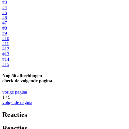
#3
#4
#5
#6
#7
#8
#9
#10
#11
#12
#13
#14
#15
Nog 56 afbeeldingen
check de volgende pagina
vorige pagina
1 / 5
volgende pagina
Reacties
Reacties