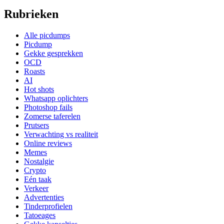
Rubrieken
Alle picdumps
Picdump
Gekke gesprekken
OCD
Roasts
AI
Hot shots
Whatsapp oplichters
Photoshop fails
Zomerse taferelen
Prutsers
Verwachting vs realiteit
Online reviews
Memes
Nostalgie
Crypto
Eén taak
Verkeer
Advertenties
Tinderprofielen
Tatoeages