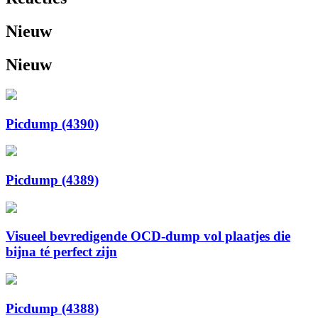
Nieuw
Nieuw
Picdump (4390)
Picdump (4389)
Visueel bevredigende OCD-dump vol plaatjes die
bijna té perfect zijn
Picdump (4388)