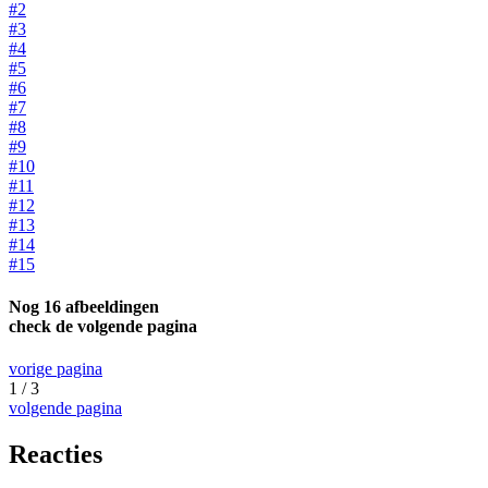
#2
#3
#4
#5
#6
#7
#8
#9
#10
#11
#12
#13
#14
#15
Nog 16 afbeeldingen
check de volgende pagina
vorige pagina
1 / 3
volgende pagina
Reacties