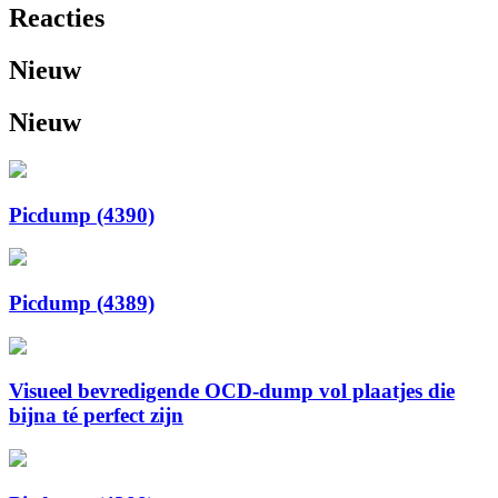
Reacties
Nieuw
Nieuw
Picdump (4390)
Picdump (4389)
Visueel bevredigende OCD-dump vol plaatjes die
bijna té perfect zijn