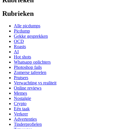
Rubrieken
Alle picdumps
Picdump
Gekke gesprekken
OCD
Roasts
AI
Hot shots
Whatsapp oplichters
Photoshop fails
Zomerse taferelen
Prutsers
Verwachting vs realiteit
Online reviews
Memes
Nostalgie
Crypto
Eén taak
Verkeer
Advertenties
Tinderprofielen