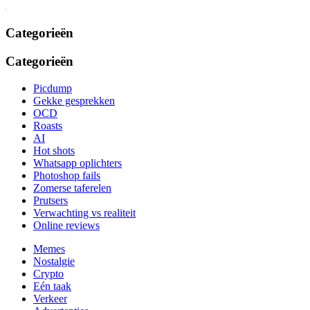
Categorieën
Categorieën
Picdump
Gekke gesprekken
OCD
Roasts
AI
Hot shots
Whatsapp oplichters
Photoshop fails
Zomerse taferelen
Prutsers
Verwachting vs realiteit
Online reviews
Memes
Nostalgie
Crypto
Eén taak
Verkeer