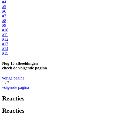
#4
#5
#6
#7
#8
#9
#10
#11
#12
#13
#14
#15
Nog 15 afbeeldingen
check de volgende pagina
vorige pagina
1 / 2
volgende pagina
Reacties
Reacties