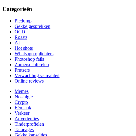
Categorieën
Picdump
Gekke gesprekken
OCD
Roasts
AI
Hot shots
Whatsapp oplichters
Photoshop fails
Zomerse taferelen
Prutsers
Verwachting vs realiteit
Online reviews
Memes
Nostalgie
Crypto
Eén taak
Verkeer
Advertenties
Tinderprofielen
Tatoeages
Gekke kapseltjes