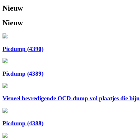
Nieuw
Nieuw
Picdump (4390)
Picdump (4389)
Visueel bevredigende OCD-dump vol plaatjes die bijna 
Picdump (4388)