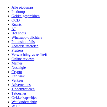
Alle picdumps
Picdump
Gekke gesprekken
OCD
Roasts
AI
Hot shots
Whatsapp oplichters
Photoshop fails
Zomerse taferelen
Prutsers
Verwachting vs realiteit
Online reviews
Memes
Nostalgie
Crypto
Eén taak
Verkeer
Advertenties
Tinderprofielen
Tatoeages
Gekke kapseltjes
Wat kinderachtig
WTF