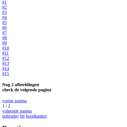
#1
#2
#3
#4
#5
#6
#7
#8
#9
#10
#11
#12
#13
#14
#15
Nog 2 afbeeldingen
check de volgende pagina
vorige pagina
1 / 2
volgende pagina
nobraday
bh
borstkanker