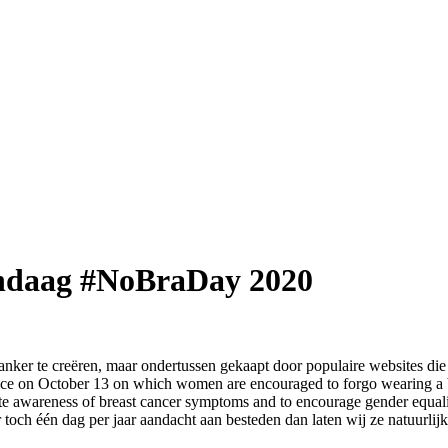
 vandaag #NoBraDay 2020
nker te creëren, maar ondertussen gekaapt door populaire websites 
nce on October 13 on which women are encouraged to forgo wearing a b
e awareness of breast cancer symptoms and to encourage gender equali
r toch één dag per jaar aandacht aan besteden dan laten wij ze natuurlij