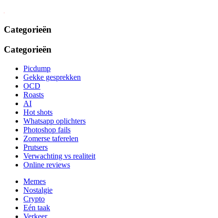
Categorieën
Categorieën
Picdump
Gekke gesprekken
OCD
Roasts
AI
Hot shots
Whatsapp oplichters
Photoshop fails
Zomerse taferelen
Prutsers
Verwachting vs realiteit
Online reviews
Memes
Nostalgie
Crypto
Eén taak
Verkeer