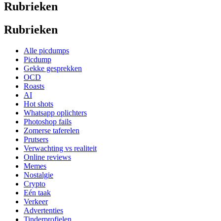
Rubrieken
Rubrieken
Alle picdumps
Picdump
Gekke gesprekken
OCD
Roasts
AI
Hot shots
Whatsapp oplichters
Photoshop fails
Zomerse taferelen
Prutsers
Verwachting vs realiteit
Online reviews
Memes
Nostalgie
Crypto
Eén taak
Verkeer
Advertenties
Tinderprofielen