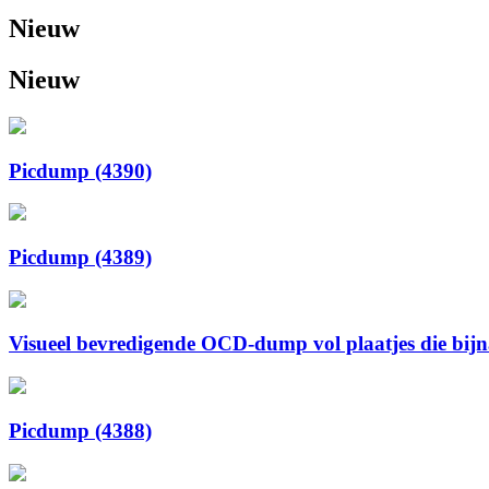
Nieuw
Nieuw
Picdump (4390)
Picdump (4389)
Visueel bevredigende OCD-dump vol plaatjes die bijna 
Picdump (4388)