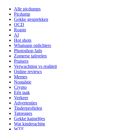
Alle picdumps
Picdump
Gekke gesprekken
OCD
Roasts
AI
Hot shots
Whatsapp oplichters
Photoshop fails
Zomerse taferelen
Prutsers
Verwachting vs realiteit
Online reviews
Memes
Nostalgie
Crypto
Eén taak
Verkeer
Advertenties
Tinderprofielen
Tatoeages
Gekke kapseltjes
Wat kinderachtig
WTF