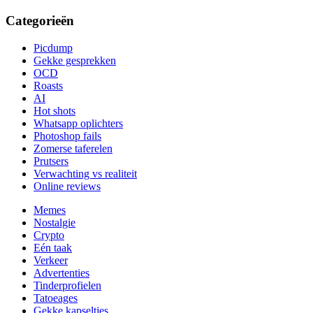
Categorieën
Picdump
Gekke gesprekken
OCD
Roasts
AI
Hot shots
Whatsapp oplichters
Photoshop fails
Zomerse taferelen
Prutsers
Verwachting vs realiteit
Online reviews
Memes
Nostalgie
Crypto
Eén taak
Verkeer
Advertenties
Tinderprofielen
Tatoeages
Gekke kapseltjes