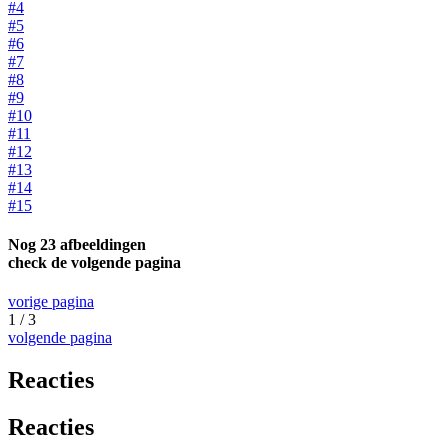
#4
#5
#6
#7
#8
#9
#10
#11
#12
#13
#14
#15
Nog 23 afbeeldingen
check de volgende pagina
vorige pagina
1 / 3
volgende pagina
Reacties
Reacties