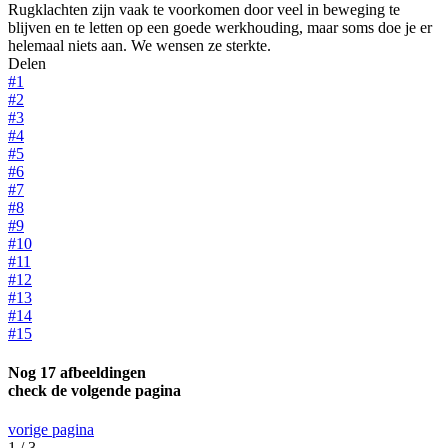
Rugklachten zijn vaak te voorkomen door veel in beweging te
blijven en te letten op een goede werkhouding, maar soms doe je er
helemaal niets aan. We wensen ze sterkte.
Delen
#1
#2
#3
#4
#5
#6
#7
#8
#9
#10
#11
#12
#13
#14
#15
Nog 17 afbeeldingen
check de volgende pagina
vorige pagina
1 / 3