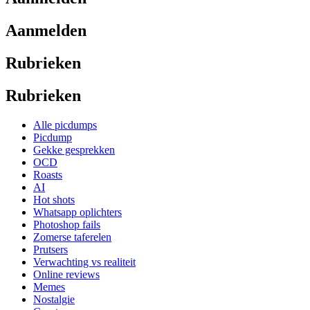
Aanmelden
Rubrieken
Rubrieken
Alle picdumps
Picdump
Gekke gesprekken
OCD
Roasts
AI
Hot shots
Whatsapp oplichters
Photoshop fails
Zomerse taferelen
Prutsers
Verwachting vs realiteit
Online reviews
Memes
Nostalgie