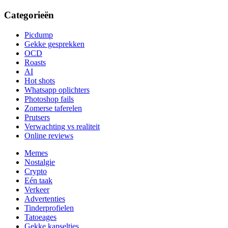
Categorieën
Picdump
Gekke gesprekken
OCD
Roasts
AI
Hot shots
Whatsapp oplichters
Photoshop fails
Zomerse taferelen
Prutsers
Verwachting vs realiteit
Online reviews
Memes
Nostalgie
Crypto
Eén taak
Verkeer
Advertenties
Tinderprofielen
Tatoeages
Gekke kapseltjes