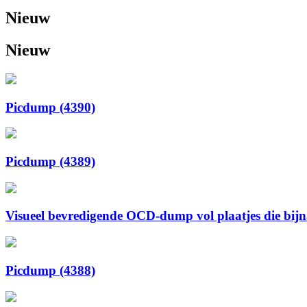
Nieuw
Nieuw
Picdump (4390)
Picdump (4389)
Visueel bevredigende OCD-dump vol plaatjes die bijna 
Picdump (4388)