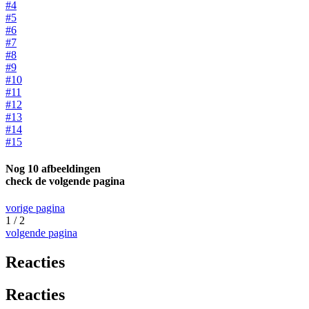
#4
#5
#6
#7
#8
#9
#10
#11
#12
#13
#14
#15
Nog 10 afbeeldingen
check de volgende pagina
vorige pagina
1 / 2
volgende pagina
Reacties
Reacties