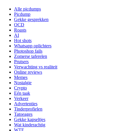
Alle picdumps
Picdump
Gekke gesprekken
OCD
Roasts
AI
Hot shots
Whatsapp oplichters
Photoshop fails
Zomerse taferelen
Prutsers
Verwachting vs realiteit
Online reviews
Memes
Nostalgie
Crypto
Eén taak
Verkeer
Advertenties
Tinderprofielen
Tatoeages
Gekke kapseltjes
Wat kinderachtig
WTF