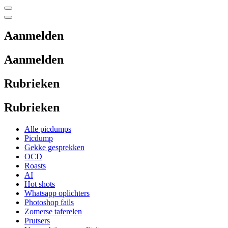
Aanmelden
Aanmelden
Rubrieken
Rubrieken
Alle picdumps
Picdump
Gekke gesprekken
OCD
Roasts
AI
Hot shots
Whatsapp oplichters
Photoshop fails
Zomerse taferelen
Prutsers