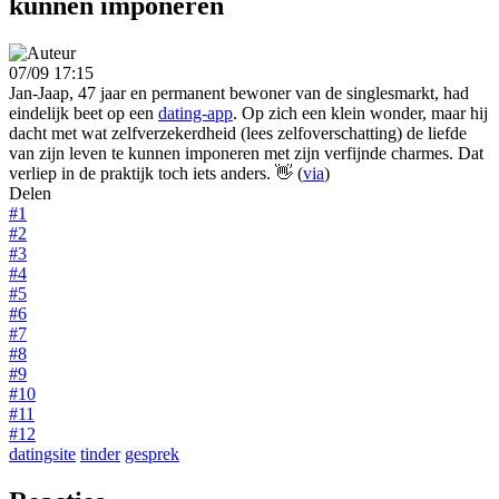
kunnen imponeren
07/09 17:15
Jan-Jaap, 47 jaar en permanent bewoner van de singlesmarkt, had
eindelijk beet op een
dating-app
. Op zich een klein wonder, maar hij
dacht met wat zelfverzekerdheid (lees zelfoverschatting) de liefde
van zijn leven te kunnen imponeren met zijn verfijnde charmes. Dat
verliep in de praktijk toch iets anders. 👋 (
via
)
Delen
#1
#2
#3
#4
#5
#6
#7
#8
#9
#10
#11
#12
datingsite
tinder
gesprek