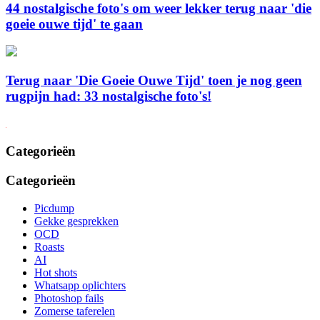
44 nostalgische foto's om weer lekker terug naar 'die
goeie ouwe tijd' te gaan
Terug naar 'Die Goeie Ouwe Tijd' toen je nog geen
rugpijn had: 33 nostalgische foto's!
Categorieën
Categorieën
Picdump
Gekke gesprekken
OCD
Roasts
AI
Hot shots
Whatsapp oplichters
Photoshop fails
Zomerse taferelen