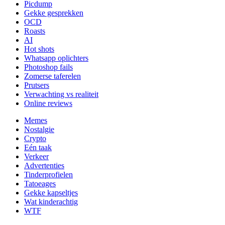
Picdump
Gekke gesprekken
OCD
Roasts
AI
Hot shots
Whatsapp oplichters
Photoshop fails
Zomerse taferelen
Prutsers
Verwachting vs realiteit
Online reviews
Memes
Nostalgie
Crypto
Eén taak
Verkeer
Advertenties
Tinderprofielen
Tatoeages
Gekke kapseltjes
Wat kinderachtig
WTF