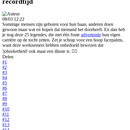
recordtijd
08/03 12:22
Sommige mensen zijn geboren voor hun baan, anderen doen
gewoon maar wat en hopen dat niemand het doorheeft. En dan heb
je nog deze 25 legendes, die met één foute
advertentie
hun eigen
carrière op de tocht zetten. Zet je schrap voor een hoop facepalms,
want deze werknemers hebben onbedoeld bewezen dat
'jobzekerheid' ook maar een illusie is. 🤦‍♂️
Delen
#1
#2
#3
#4
#5
#6
#7
#8
#9
#10
#11
#12
#13
#14